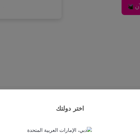
لآن
اختر دولتك