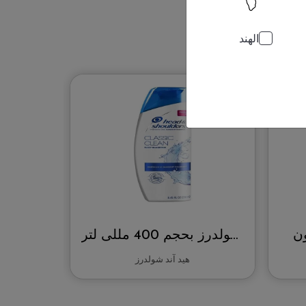
الهند
ن
شامبو هيد آند شولدرز بحجم 400 مللى لتر
كريم سيتافيل المرطب بحجم 16 أونصة
هيد آند شولدرز