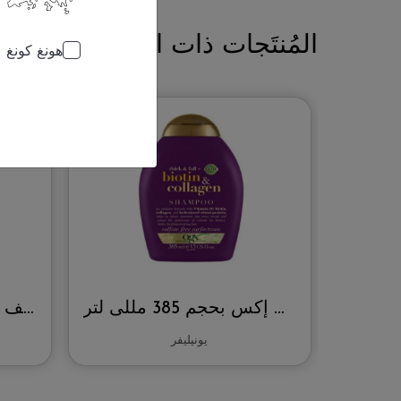
المُنتَجات ذات الصلة
هونغ كونغ
شامبو أو جي إكس بحجم 385 مللى لتر
شامبو سويف للأطفال بحجم 18 أونصة
يونيليفر