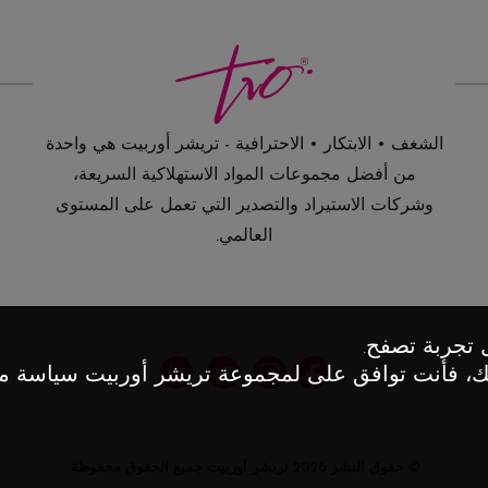
الشغف • الابتكار • الاحترافية - تريشر أوربيت هي واحدة
من أفضل مجموعات المواد الاستهلاكية السريعة،
وشركات الاستيراد والتصدير التي تعمل على المستوى
العالمي.
 تجربة تصفح.
بك، فأنت توافق على
لمجموعة تريشر أوربيت
سياسة ملف
© حقوق النشر
2026
تريشر أوربيت
جميع الحقوق محفوظة.