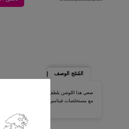
المُنتَج
الوصف
مع مستخلصات فيتامين هـ والأفوكادو، ويمتص بسرع