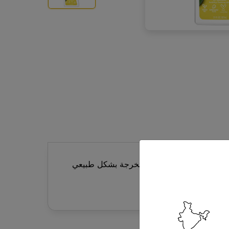
ضعي هذا اللوشن بلطف على جسمك بأكمله لإضفاء الحيوية والنضارة على بشرتك المرطبة بسعادة. يحتوي اللوشن على 100٪ من المرطبات المستخرجة بشكل طبيعي